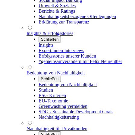
Social Impact Banking
Umwelt & Soziales
Berichte & Ratings
Nachhaltigkeitsbezogene Offenlegungen
Erklärung zur Transparenz
Insights & Erfolgsstories
Schließen
Insights
Expert:innen Interviews
Erfolgsstories unserer Kunden
#gemeinsamverändern mit Felix Neureuther
Bedeutung von Nachhaltigkeit
Schließen
Bedeutung von Nachhaltigkeit
Studien
ESG Kriterien
EU-Taxonomie
Greenwashing vermeiden
SDG - Sustainable Development Goals
Nachhaltigkeitsrating
Nachhaltigkeit für Privatkunden
Schließen