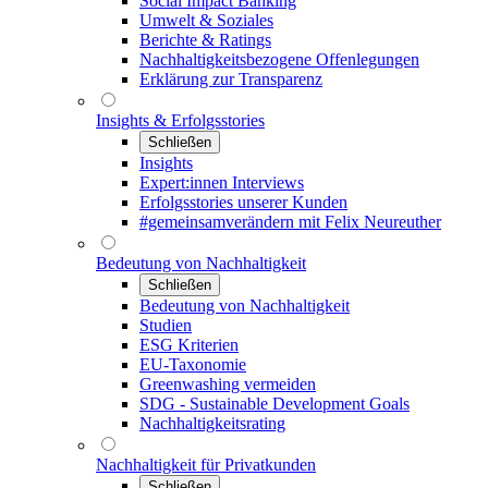
Social Impact Banking
Umwelt & Soziales
Berichte & Ratings
Nachhaltigkeitsbezogene Offenlegungen
Erklärung zur Transparenz
Insights & Erfolgsstories
Schließen
Insights
Expert:innen Interviews
Erfolgsstories unserer Kunden
#gemeinsamverändern mit Felix Neureuther
Bedeutung von Nachhaltigkeit
Schließen
Bedeutung von Nachhaltigkeit
Studien
ESG Kriterien
EU-Taxonomie
Greenwashing vermeiden
SDG - Sustainable Development Goals
Nachhaltigkeitsrating
Nachhaltigkeit für Privatkunden
Schließen