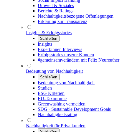
Social Impact Banking
Umwelt & Soziales
Berichte & Ratings
Nachhaltigkeitsbezogene Offenlegungen
Erklärung zur Transparenz
Insights & Erfolgsstories
Schließen
Insights
Expert:innen Interviews
Erfolgsstories unserer Kunden
#gemeinsamverändern mit Felix Neureuther
Bedeutung von Nachhaltigkeit
Schließen
Bedeutung von Nachhaltigkeit
Studien
ESG Kriterien
EU-Taxonomie
Greenwashing vermeiden
SDG - Sustainable Development Goals
Nachhaltigkeitsrating
Nachhaltigkeit für Privatkunden
Schließen