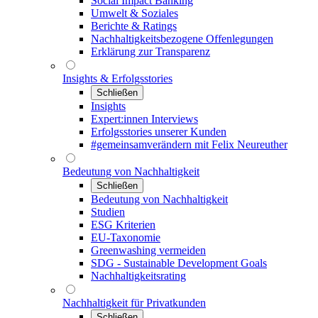
Social Impact Banking
Umwelt & Soziales
Berichte & Ratings
Nachhaltigkeitsbezogene Offenlegungen
Erklärung zur Transparenz
Insights & Erfolgsstories
Schließen
Insights
Expert:innen Interviews
Erfolgsstories unserer Kunden
#gemeinsamverändern mit Felix Neureuther
Bedeutung von Nachhaltigkeit
Schließen
Bedeutung von Nachhaltigkeit
Studien
ESG Kriterien
EU-Taxonomie
Greenwashing vermeiden
SDG - Sustainable Development Goals
Nachhaltigkeitsrating
Nachhaltigkeit für Privatkunden
Schließen