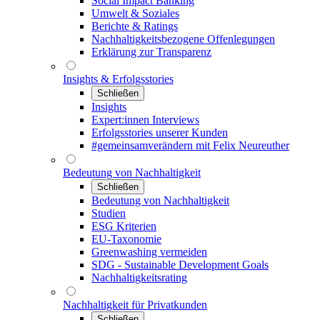
Social Impact Banking
Umwelt & Soziales
Berichte & Ratings
Nachhaltigkeitsbezogene Offenlegungen
Erklärung zur Transparenz
Insights & Erfolgsstories
Schließen
Insights
Expert:innen Interviews
Erfolgsstories unserer Kunden
#gemeinsamverändern mit Felix Neureuther
Bedeutung von Nachhaltigkeit
Schließen
Bedeutung von Nachhaltigkeit
Studien
ESG Kriterien
EU-Taxonomie
Greenwashing vermeiden
SDG - Sustainable Development Goals
Nachhaltigkeitsrating
Nachhaltigkeit für Privatkunden
Schließen