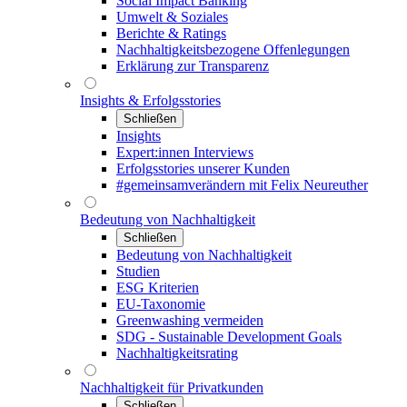
Social Impact Banking
Umwelt & Soziales
Berichte & Ratings
Nachhaltigkeitsbezogene Offenlegungen
Erklärung zur Transparenz
Insights & Erfolgsstories
Schließen
Insights
Expert:innen Interviews
Erfolgsstories unserer Kunden
#gemeinsamverändern mit Felix Neureuther
Bedeutung von Nachhaltigkeit
Schließen
Bedeutung von Nachhaltigkeit
Studien
ESG Kriterien
EU-Taxonomie
Greenwashing vermeiden
SDG - Sustainable Development Goals
Nachhaltigkeitsrating
Nachhaltigkeit für Privatkunden
Schließen