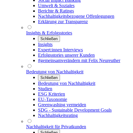
Social Impact Banking
Umwelt & Soziales
Berichte & Ratings
Nachhaltigkeitsbezogene Offenlegungen
Erklärung zur Transparenz
Insights & Erfolgsstories
Schließen
Insights
Expert:innen Interviews
Erfolgsstories unserer Kunden
#gemeinsamverändern mit Felix Neureuther
Bedeutung von Nachhaltigkeit
Schließen
Bedeutung von Nachhaltigkeit
Studien
ESG Kriterien
EU-Taxonomie
Greenwashing vermeiden
SDG - Sustainable Development Goals
Nachhaltigkeitsrating
Nachhaltigkeit für Privatkunden
Schließen