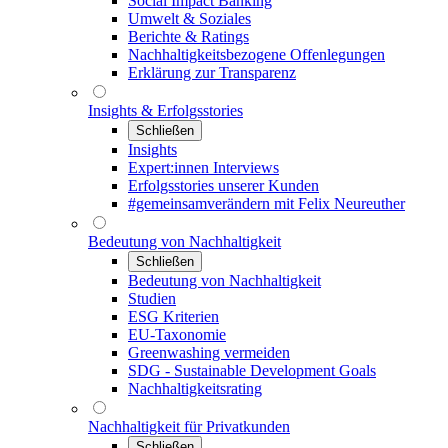
Social Impact Banking
Umwelt & Soziales
Berichte & Ratings
Nachhaltigkeitsbezogene Offenlegungen
Erklärung zur Transparenz
Insights & Erfolgsstories
Schließen
Insights
Expert:innen Interviews
Erfolgsstories unserer Kunden
#gemeinsamverändern mit Felix Neureuther
Bedeutung von Nachhaltigkeit
Schließen
Bedeutung von Nachhaltigkeit
Studien
ESG Kriterien
EU-Taxonomie
Greenwashing vermeiden
SDG - Sustainable Development Goals
Nachhaltigkeitsrating
Nachhaltigkeit für Privatkunden
Schließen