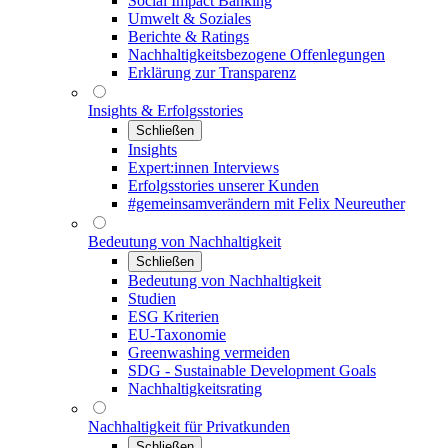
Social Impact Banking
Umwelt & Soziales
Berichte & Ratings
Nachhaltigkeitsbezogene Offenlegungen
Erklärung zur Transparenz
Insights & Erfolgsstories
Schließen
Insights
Expert:innen Interviews
Erfolgsstories unserer Kunden
#gemeinsamverändern mit Felix Neureuther
Bedeutung von Nachhaltigkeit
Schließen
Bedeutung von Nachhaltigkeit
Studien
ESG Kriterien
EU-Taxonomie
Greenwashing vermeiden
SDG - Sustainable Development Goals
Nachhaltigkeitsrating
Nachhaltigkeit für Privatkunden
Schließen