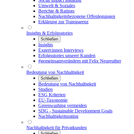
Social Impact Banking
Umwelt & Soziales
Berichte & Ratings
Nachhaltigkeitsbezogene Offenlegungen
Erklärung zur Transparenz
Insights & Erfolgsstories
Schließen
Insights
Expert:innen Interviews
Erfolgsstories unserer Kunden
#gemeinsamverändern mit Felix Neureuther
Bedeutung von Nachhaltigkeit
Schließen
Bedeutung von Nachhaltigkeit
Studien
ESG Kriterien
EU-Taxonomie
Greenwashing vermeiden
SDG - Sustainable Development Goals
Nachhaltigkeitsrating
Nachhaltigkeit für Privatkunden
Schließen