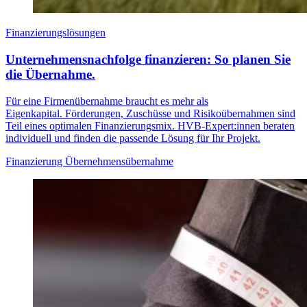
Finanzierungslösungen
Unternehmensnachfolge finanzieren: So planen Sie
die Übernahme.
Für eine Firmenübernahme braucht es mehr als
Eigenkapital. Förderungen, Zuschüsse und Risikoübernahmen sind
Teil eines optimalen Finanzierungsmix. HVB-Expert:innen beraten
individuell und finden die passende Lösung für Ihr Projekt.
Finanzierung Übernehmensübernahme