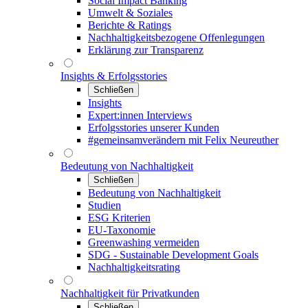
Social Impact Banking
Umwelt & Soziales
Berichte & Ratings
Nachhaltigkeitsbezogene Offenlegungen
Erklärung zur Transparenz
Insights & Erfolgsstories
Schließen
Insights
Expert:innen Interviews
Erfolgsstories unserer Kunden
#gemeinsamverändern mit Felix Neureuther
Bedeutung von Nachhaltigkeit
Schließen
Bedeutung von Nachhaltigkeit
Studien
ESG Kriterien
EU-Taxonomie
Greenwashing vermeiden
SDG - Sustainable Development Goals
Nachhaltigkeitsrating
Nachhaltigkeit für Privatkunden
Schließen