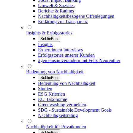
Social Impact Banking
Umwelt & Soziales
Berichte & Ratings
Nachhaltigkeitsbezogene Offenlegungen
Erklärung zur Transparenz
Insights & Erfolgsstories
Schließen
Insights
Expert:innen Interviews
Erfolgsstories unserer Kunden
#gemeinsamverändern mit Felix Neureuther
Bedeutung von Nachhaltigkeit
Schließen
Bedeutung von Nachhaltigkeit
Studien
ESG Kriterien
EU-Taxonomie
Greenwashing vermeiden
SDG - Sustainable Development Goals
Nachhaltigkeitsrating
Nachhaltigkeit für Privatkunden
Schließen