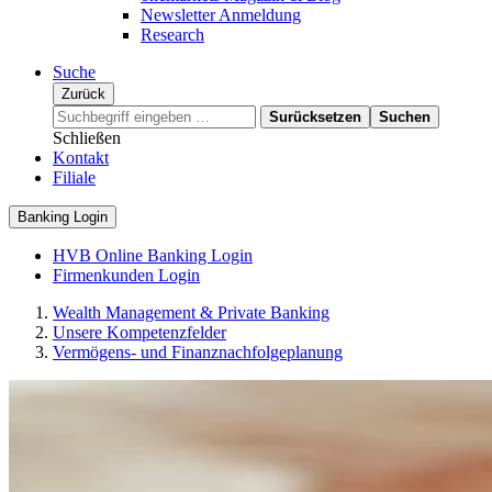
Newsletter Anmeldung
Research
Suche
Zurück
Surücksetzen
Suchen
Schließen
Kontakt
Filiale
Banking Login
HVB Online Banking Login
Firmenkunden Login
Wealth Management & Private Banking
Unsere Kompetenzfelder
Vermögens- und Finanznachfolgeplanung