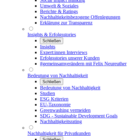
Social Impact Banking
Umwelt & Soziales
Berichte & Ratings
Nachhaltigkeitsbezogene Offenlegungen
Erklärung zur Transparenz
Insights & Erfolgsstories
Schließen
Insights
Expert:innen Interviews
Erfolgsstories unserer Kunden
#gemeinsamverändern mit Felix Neureuther
Bedeutung von Nachhaltigkeit
Schließen
Bedeutung von Nachhaltigkeit
Studien
ESG Kriterien
EU-Taxonomie
Greenwashing vermeiden
SDG - Sustainable Development Goals
Nachhaltigkeitsrating
Nachhaltigkeit für Privatkunden
Schließen